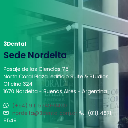
3Dental
Sede Nordelta
Pasaje de las Ciencias 75
North Coral Plaza, edificio Suite & Studios,
Oficina 324
1670 Nordelta - Buenos Aires - Argentina
(+54) 9 11 5749-0460
nordelta@3dental.com.ar
(011) 4871-
8549