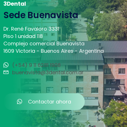
3Dental
Sede Buenavista
Dr. René Favaloro 3331
Piso 1 unidad 118
Complejo comercial Buenavista
1609 Victoria - Buenos Aires - Argentina
(+54) 9 11 6281 1908
buenavista@3dental.com.ar
Contactar ahora