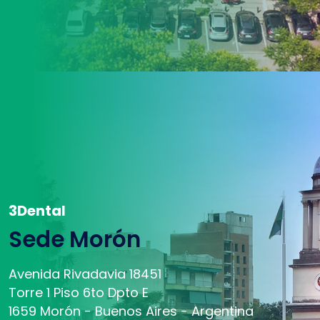
3Dental
Sede Morón
Avenida Rivadavia 18451
Torre 1 Piso 6to Dpto E
1659 Morón - Buenos Aires - Argentina